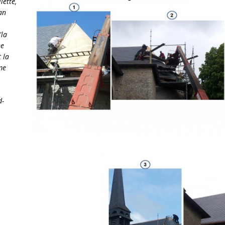
lette,
an
"la
ne
 la
me
d-