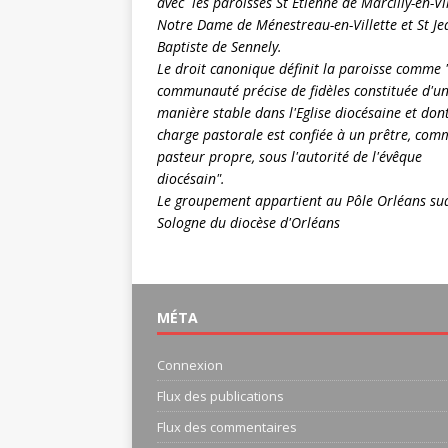
avec les paroisses St Etienne de Marcilly-en-Vil
Notre Dame de Ménestreau-en-Villette et St Je
Baptiste de Sennely.
Le droit canonique définit la paroisse comme 
communauté précise de fidèles constituée d'u
manière stable dans l'Eglise diocésaine et dont
charge pastorale est confiée à un prêtre, com
pasteur propre, sous l'autorité de l'évêque
diocésain".
Le groupement appartient au
Pôle Orléans su
Sologne
du
diocèse d'Orléans
MÉTA
Connexion
Flux des publications
Flux des commentaires