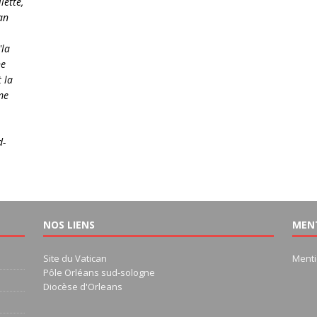
lette,
an
"la
ne
 la
me
d-
NOS LIENS
MEN
Site du Vatican
Menti
Pôle Orléans sud-sologne
Diocèse d'Orleans